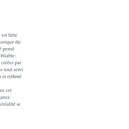
est faite
 unique du
té pensé
bliable :
 créées par
 le tout servi
u et rythmé
ur cet
gance
vivialité se