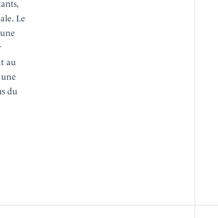
ants,
ale. Le
 une
r
nt au
, une
ns du