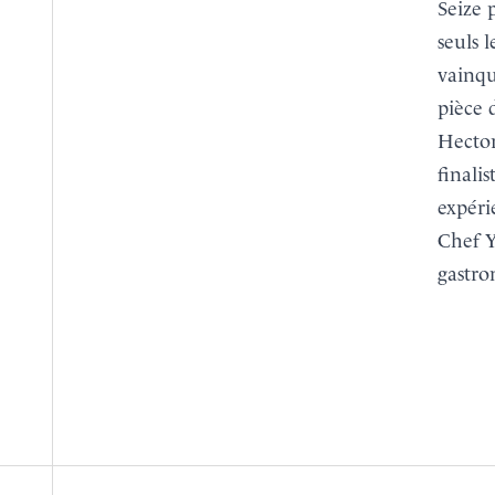
Seize 
seuls 
vainqu
pièce 
Hector
finali
expéri
Chef 
gastr