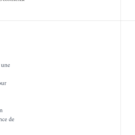
our
un
ance de