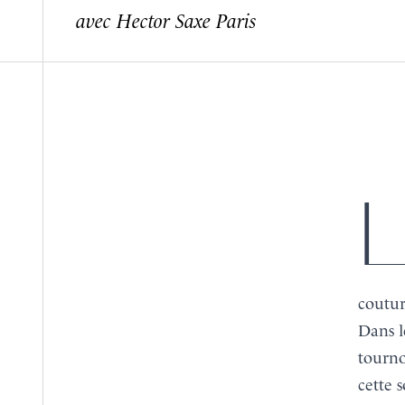
avec Hector Saxe Paris
RÉSERVER
RÉSERVER
LA
LA
CARTE
CARTE
Le jeudi 22 mai, la Tour d’Argent vous accueille pour 
coutur
Dans l
tourno
cette s