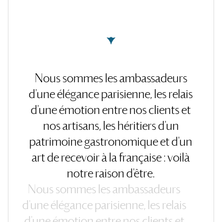
Nous
sommes
les
ambassadeurs
d'une
élégance
parisienne,
les
relais
d'une
émotion
entre
nos
clients
et
nos
artisans,
les
héritiers
d'un
patrimoine
gastronomique
et
d'un
art
de
recevoir
à
la
française
:
voilà
notre
raison
d'être.
Nous
sommes
les
ambassadeurs
d'une
élégance
parisienne,
les
relais
d'une
émotion
entre
nos
clients
et