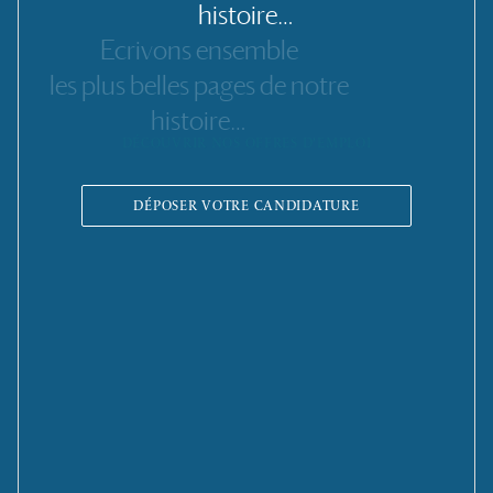
histoire…
Ecrivons
ensemble
les
plus
belles
pages
de
notre
histoire…
DÉCOUVRIR
NOS
OFFRES
D'EMPLOI
DÉPOSER VOTRE CANDIDATURE