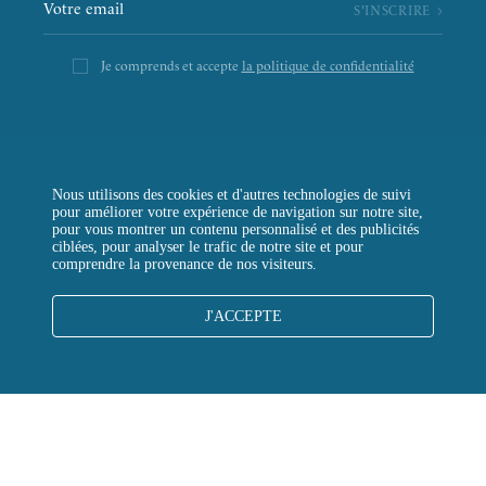
Je comprends et accepte
la politique de confidentialité
Nous utilisons des cookies et d'autres technologies de suivi
pour améliorer votre expérience de navigation sur notre site,
pour vous montrer un contenu personnalisé et des publicités
ciblées, pour analyser le trafic de notre site et pour
L’ÉPICERIE DE LA TOUR
comprendre la provenance de nos visiteurs.
LA RÔTISSERIE D’ARGENT
J'ACCEPTE
LE BOULANGER DE LA TOUR
LA TOUR D’ARGENT TOKYO
LA TOUR VERTE