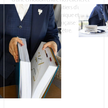
nos
artisans,
les
héritiers
d'un
patrimoine
gastronomique
et
d'un
art
de
recevoir
à
la
française
:
voilà
notre
raison
d'être.