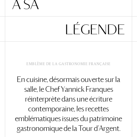
A
S
A
L
É
G
E
N
D
E
EMBLÈME DE LA GASTRONOMIE FRANÇAISE
En cuisine, désormais ouverte sur la
salle, le Chef Yannick Franques
réinterprète dans une écriture
contemporaine, les recettes
emblématiques issues du patrimoine
gastronomique de la Tour d’Argent.