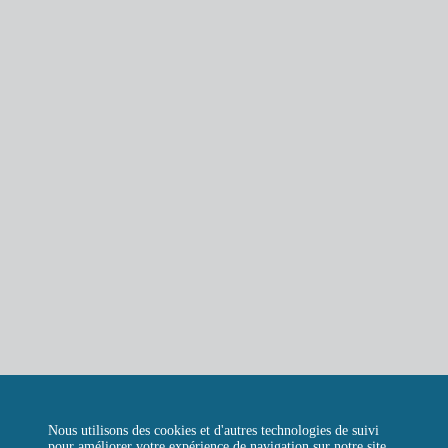
L’ÉPICERIE DE LA TOUR
LA RÔTISSERIE D’ARGENT
LE BOULANGER DE LA TOUR
LA TOUR D’ARGENT TOKYO
LA TOUR VERTE
REJOIGNEZ-NOUS
CONTACTEZ-NOUS
QUESTIONS FRÉQUENTES
Instagram
Facebook
LinkedIn
Nous utilisons des cookies et d'autres technologies de suivi
pour améliorer votre expérience de navigation sur notre site,