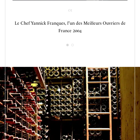
02
01
Le Chef Yannick Franques, l'un des Meilleurs Ouvriers de
Stéphane Trapier, Directeur de la Restauration
France 2004