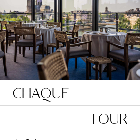
C
H
A
Q
U
E
T
O
U
R