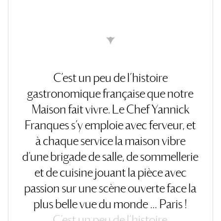
C’est
un
peu
de
l’histoire
gastronomique
française
que
notre
Maison
fait
vivre.
Le
Chef
Yannick
Franques
s’y
emploie
avec
ferveur,
et
à
chaque
service
la
maison
vibre
d'une
brigade
de
salle,
de
sommellerie
et
de
cuisine
jouant
la
pièce
avec
passion
sur
une
scène
ouverte
face
la
plus
belle
vue
du
monde
…
Paris
!
C’est
un
peu
de
l’histoire