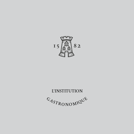
L’INSTITUTION
E
G
U
A
Q
S
T
I
M
R
O
O
N