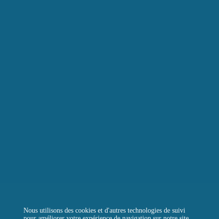
L’ÉPICERIE DE LA TOUR
LA RÔTISSERIE D’ARGENT
LE BOULANGER DE LA TOUR
LA TOUR D’ARGENT TOKYO
LA TOUR VERTE
REJOIGNEZ-NOUS
CONTACTEZ-NOUS
QUESTIONS FRÉQUENTES
Instagram
Facebook
LinkedIn
Nous utilisons des cookies et d'autres technologies de suivi
pour améliorer votre expérience de navigation sur notre site,