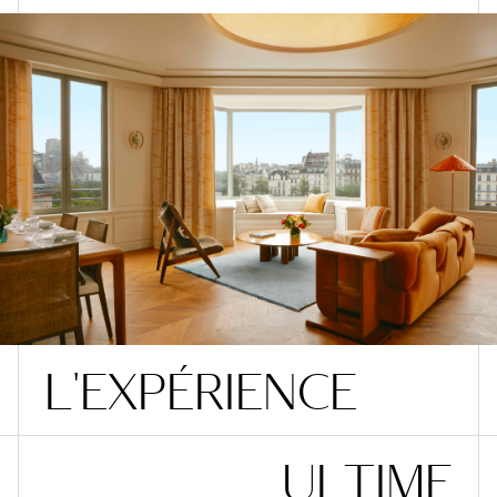
L
'
E
X
P
É
R
I
E
N
C
E
U
L
T
I
M
E