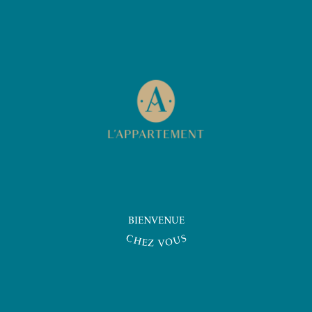
BIENVENUE
S
C
U
H
O
E
V
Z