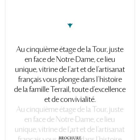
Au
cinquième
étage
de
la
Tour,
juste
en
face
de
Notre-Dame,
ce
lieu
unique,
vitrine
de
l'art
et
de
l’artisanat
français
vous
plonge
dans
l’histoire
de
la
famille
Terrail,
toute
d’excellence
et
de
convivialité.
Au
cinquième
étage
de
la
Tour,
juste
en
face
de
Notre-Dame,
ce
lieu
RÉSERVER
unique,
vitrine
de
l'art
et
de
l’artisanat
BROCHURE
français
vous
plonge
dans
l’histoire