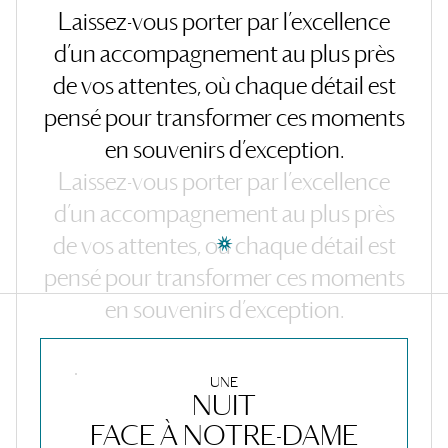
Laissez-vous
porter
par
l’excellence
d’un
accompagnement
au
plus
près
de
vos
attentes,
où
chaque
détail
est
pensé
pour
transformer
ces
moments
en
souvenirs
d’exception.
Laissez-vous
porter
par
l’excellence
d’un
accompagnement
au
plus
près
de
vos
attentes,
où
chaque
détail
est
pensé
pour
transformer
ces
moments
en
souvenirs
d’exception.
UNE
NUIT
FACE À NOTRE-DAME