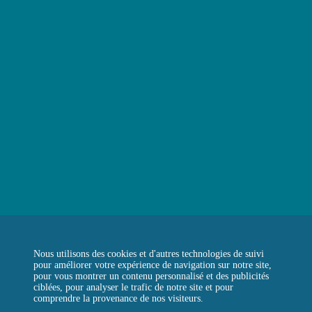
LE BOULANGER DE LA TOUR
LA TOUR D’ARGENT TOKYO
LA TOUR VERTE
REJOIGNEZ-NOUS
CONTACTEZ-NOUS
QUESTIONS FRÉQUENTES
Instagram
Facebook
LinkedIn
Nous utilisons des cookies et d'autres technologies de suivi
pour améliorer votre expérience de navigation sur notre site,
pour vous montrer un contenu personnalisé et des publicités
ciblées, pour analyser le trafic de notre site et pour
comprendre la provenance de nos visiteurs.
MENTIONS LÉGALES