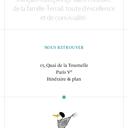
de
la
famille
Terrail,
toute
d’excellence
et
de
convivialité.
NOUS RETROUVER
15, Quai de la Tournelle
e
Paris V
Itinéraire & plan