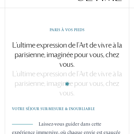
PARIS À VOS PIEDS
L’ultime
expression
de
l’Art
de
vivre
à
la
parisienne,
imaginée
pour
vous,
chez
vous.
L’ultime
expression
de
l’Art
de
vivre
à
la
parisienne,
imaginée
pour
vous,
chez
vous.
VOTRE SÉJOUR SUR-MESURE & INOUBLIABLE
Laissez-vous guider dans cette
expérience immersive, où chaque envie est exaucée