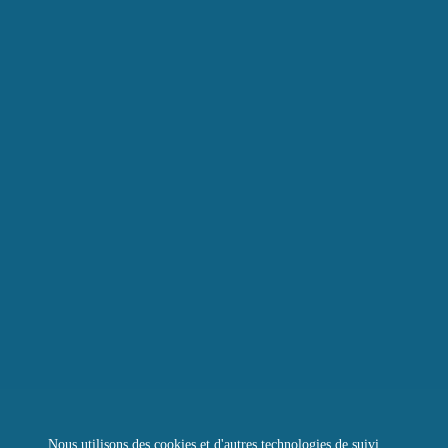
L’ÉPICERIE DE LA TOUR
LA RÔTISSERIE D’ARGENT
LE BOULANGER DE LA TOUR
LA TOUR D’ARGENT TOKYO
LA TOUR VERTE
REJOIGNEZ-NOUS
CONTACTEZ-NOUS
QUESTIONS FRÉQUENTES
Instagram
Facebook
LinkedIn
Nous utilisons des cookies et d'autres technologies de suivi