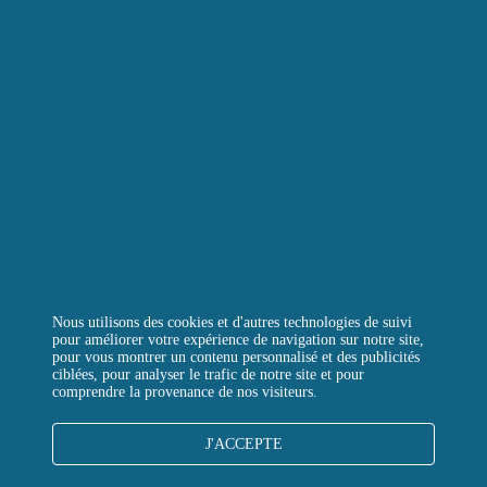
LA TOUR D’ARGENT TOKYO
LA TOUR VERTE
REJOIGNEZ-NOUS
CONTACTEZ-NOUS
QUESTIONS FRÉQUENTES
Instagram
Facebook
LinkedIn
Nous utilisons des cookies et d'autres technologies de suivi
pour améliorer votre expérience de navigation sur notre site,
pour vous montrer un contenu personnalisé et des publicités
ciblées, pour analyser le trafic de notre site et pour
comprendre la provenance de nos visiteurs.
MENTIONS LÉGALES
J'ACCEPTE