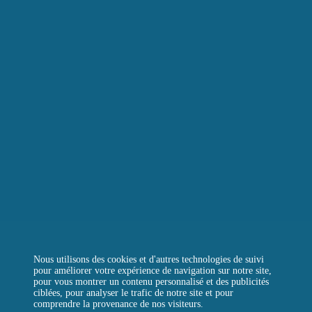
LE BOULANGER DE LA TOUR
LA TOUR D’ARGENT TOKYO
LA TOUR VERTE
REJOIGNEZ-NOUS
CONTACTEZ-NOUS
QUESTIONS FRÉQUENTES
Instagram
Facebook
LinkedIn
Nous utilisons des cookies et d'autres technologies de suivi
pour améliorer votre expérience de navigation sur notre site,
pour vous montrer un contenu personnalisé et des publicités
ciblées, pour analyser le trafic de notre site et pour
comprendre la provenance de nos visiteurs.
MENTIONS LÉGALES