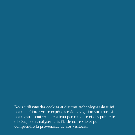
LE BOULANGER DE LA TOUR
LA TOUR D’ARGENT TOKYO
LA TOUR VERTE
REJOIGNEZ-NOUS
CONTACTEZ-NOUS
QUESTIONS FRÉQUENTES
Instagram
Facebook
LinkedIn
Nous utilisons des cookies et d'autres technologies de suivi
pour améliorer votre expérience de navigation sur notre site,
pour vous montrer un contenu personnalisé et des publicités
ciblées, pour analyser le trafic de notre site et pour
comprendre la provenance de nos visiteurs.
MENTIONS LÉGALES