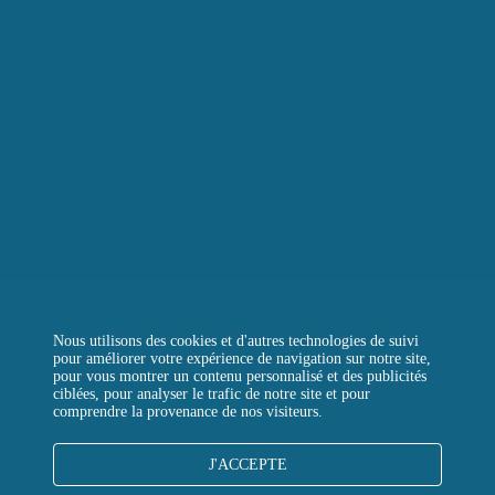
LA TOUR D’ARGENT TOKYO
LA TOUR VERTE
REJOIGNEZ-NOUS
CONTACTEZ-NOUS
QUESTIONS FRÉQUENTES
Instagram
Facebook
LinkedIn
Nous utilisons des cookies et d'autres technologies de suivi
pour améliorer votre expérience de navigation sur notre site,
pour vous montrer un contenu personnalisé et des publicités
ciblées, pour analyser le trafic de notre site et pour
comprendre la provenance de nos visiteurs.
MENTIONS LÉGALES
J'ACCEPTE