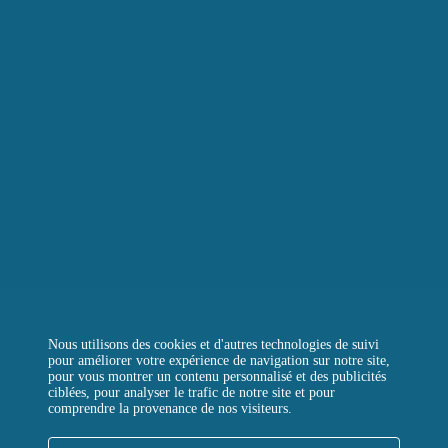
LE BOULANGER DE LA TOUR
LA TOUR D’ARGENT TOKYO
LA TOUR VERTE
REJOIGNEZ-NOUS
CONTACTEZ-NOUS
QUESTIONS FRÉQUENTES
Instagram
Facebook
LinkedIn
Nous utilisons des cookies et d'autres technologies de suivi
pour améliorer votre expérience de navigation sur notre site,
pour vous montrer un contenu personnalisé et des publicités
ciblées, pour analyser le trafic de notre site et pour
comprendre la provenance de nos visiteurs.
MENTIONS LÉGALES