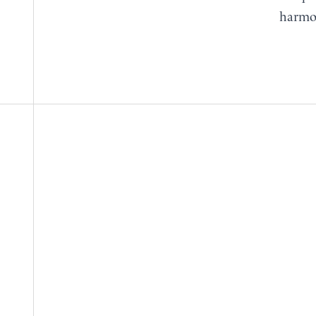
harmo
RÉSERVER
BROCHURE