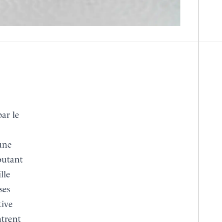
une
outant
lle
ses
tive
ntrent