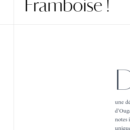
Framboise !
Découvrez le nouveau dessert de la Tour
une dé
d’Ouga
notes 
unique