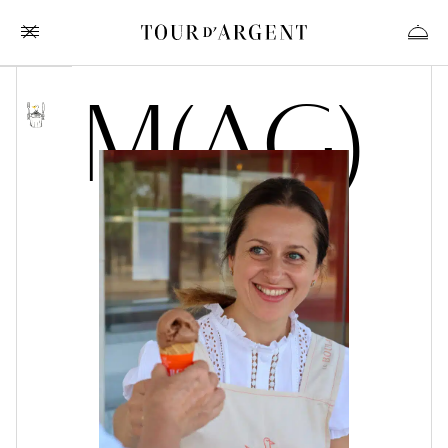
M
(
A
G
)