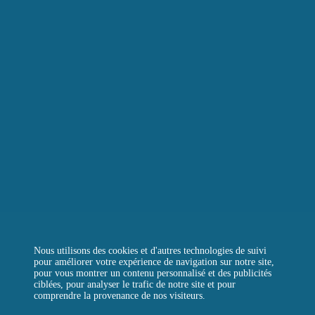
LE BOULANGER DE LA TOUR
LA TOUR D’ARGENT TOKYO
LA TOUR VERTE
REJOIGNEZ-NOUS
CONTACTEZ-NOUS
QUESTIONS FRÉQUENTES
Instagram
Facebook
LinkedIn
Nous utilisons des cookies et d'autres technologies de suivi
pour améliorer votre expérience de navigation sur notre site,
pour vous montrer un contenu personnalisé et des publicités
ciblées, pour analyser le trafic de notre site et pour
comprendre la provenance de nos visiteurs.
MENTIONS LÉGALES